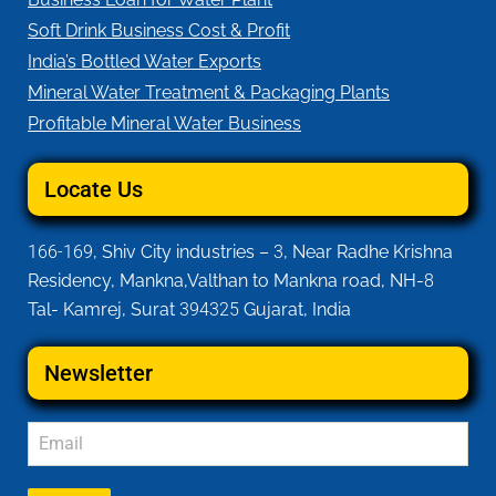
Soft Drink Business Cost & Profit
India’s Bottled Water Exports
Mineral Water Treatment & Packaging Plants
Profitable Mineral Water Business
Locate Us
166-169
, Shiv City industries –
3
, Near Radhe Krishna
Residency, Mankna,Valthan to Mankna road, NH-
8
Tal- Kamrej, Surat
394325
Gujarat, India
Newsletter