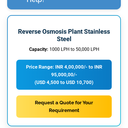
Reverse Osmosis Plant Stainless
Steel
Capacity:
1000 LPH to 50,000 LPH
Price Range: INR 4,00,000/- to INR
95,000,00/-
(USD 4,500 to USD 10,700)
Request a Quote for Your
Requirement